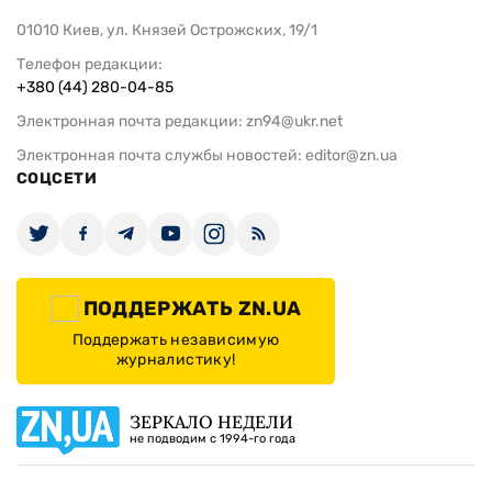
Зеленский объявил о новых
СБУ дважды
решениях по фронту и новых
ходатайство
операциях
санкций в 
Енакиевско
ИЗДАНИЕ