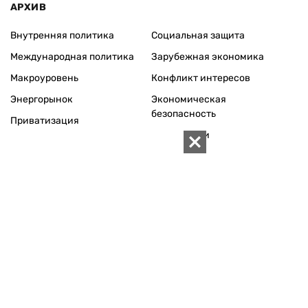
Архивы
Редакция
Реклама
Редакционная политика
Карта
КОНТАКТЫ
01010 Киев, ул. Князей Острожских, 19/1
Телефон редакции:
+380 (44) 280-04-85
Электронная почта редакции:
zn94@ukr.net
Электронная почта службы новостей:
editor@zn.ua
СОЦСЕТИ