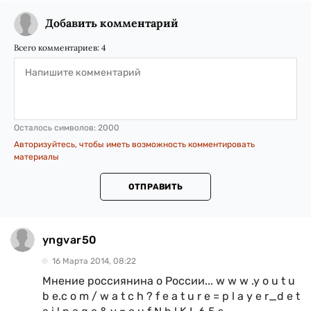
Добавить комментарий
Всего комментариев:
4
Осталось символов:
2000
Авторизуйтесь, чтобы иметь возможность комментировать
материалы
ОТПРАВИТЬ
yngvar50
16 Марта 2014, 08:22
Мнение россиянина о России... w w w .y o u t u
b e.c o m / w a t c h ? f e a t u r e = p l a y e r_d e t