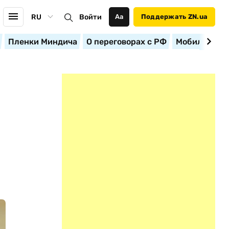
RU
Войти
Аа
Поддержать ZN.ua
Пленки Миндича
О переговорах с РФ
Мобилизация