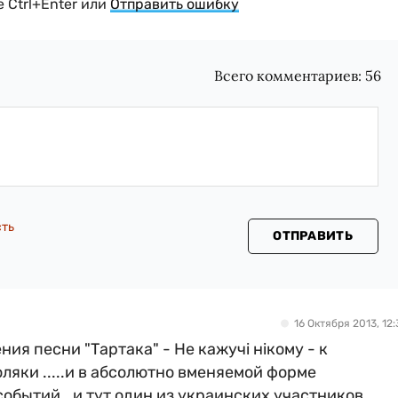
 Ctrl+Enter или
Отправить ошибку
Всего комментариев:
56
сть
ОТПРАВИТЬ
16 Октября 2013, 12:
ния песни "Тартака" - Не кажучі нікому - к
яки .....и в абсолютно вменяемой форме
обытий ..и тут один из украинских участников