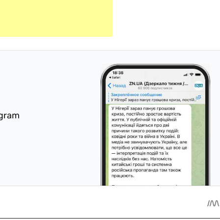
egram