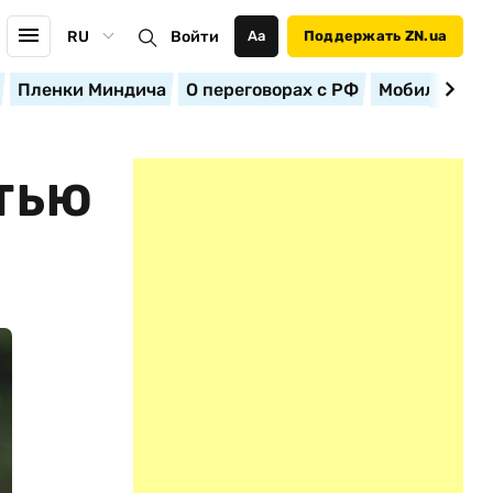
RU
Войти
Аа
Поддержать ZN.ua
Пленки Миндича
О переговорах с РФ
Мобилизация
СТЬЮ