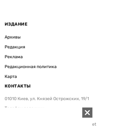
ИЗДАНИЕ
Архивы
Редакция
Реклама
Редакционная политика
Карта
КОНТАКТЫ
01010 Киев, ул. Князей Острожских, 19/1
Телефон редакции:
+380 (44) 280-04-85
Электронная почта редакции:
zn94@ukr.net
Электронная почта службы новостей:
editor@zn.ua