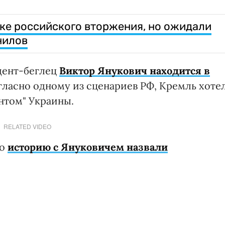
вке российского вторжения, но ожидали
нилов
идент-беглец
Виктор Янукович находится в
огласно одному из сценариев РФ, Кремль хоте
нтом" Украины.
RELATED VIDEO
го
историю с Януковичем назвали