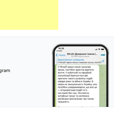
egram