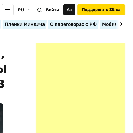
RU
Войти
Аа
Поддержать ZN.ua
Пленки Миндича
О переговорах с РФ
Мобилизация
,
Ы
В