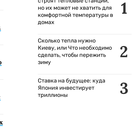
строят тепловые станции,
1
но их может не хватить для
комфортной температуры в
домах
м
Сколько тепла нужно
2
Киеву, или Что необходимо
сделать, чтобы пережить
о
зиму
Ставка на будущее: куда
3
Япония инвестирует
триллионы
с
х