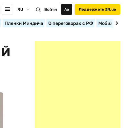
RU
Войти
Аа
Поддержать ZN.ua
Пленки Миндича
О переговорах с РФ
Мобилизация
ИЙ