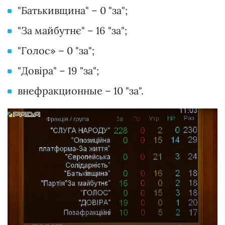
"Батькивщина" – 0 "за";
"За майбутнє" – 16 "за";
"Голос» – 0 "за";
"Довіра" – 19 "за";
внефракционные – 10 "за".