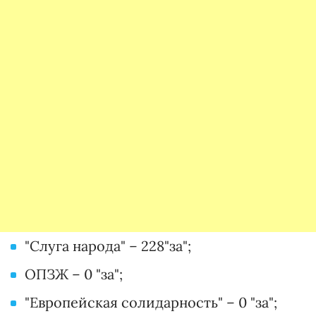
"Слуга народа" – 228"за";
ОПЗЖ – 0 "за";
"Европейская солидарность" – 0 "за";