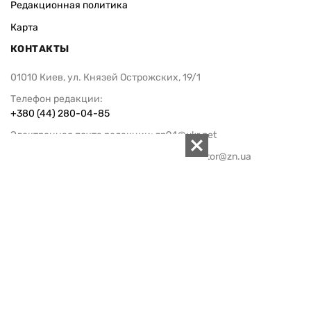
Редакционная политика
Карта
КОНТАКТЫ
01010 Киев, ул. Князей Острожских, 19/1
Телефон редакции:
+380 (44) 280-04-85
Электронная почта редакции:
zn94@ukr.net
Электронная почта службы новостей:
editor@zn.ua
СОЦСЕТИ
ПОДДЕРЖАТЬ ZN.UA
Поддержать независимую
журналистику!