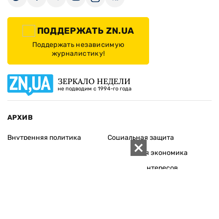
ПОДДЕРЖАТЬ ZN.UA
Поддержать независимую
журналистику!
ЗЕРКАЛО НЕДЕЛИ
не подводим с 1994-го года
АРХИВ
Внутренняя политика
Социальная защита
Международная политика
Зарубежная экономика
Макроуровень
Конфликт интересов
Энергорынок
Экономическая
безопасность
Приватизация
Персоналии
Экономика регионов
Социум