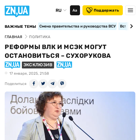
RU
Аа
Поддержать
Смена правительства и руководства ВСУ
Вступление
ВАЖНЫЕ ТЕМЫ
ГЛАВНАЯ
ПОЛИТИКА
РЕФОРМЫ ВЛК И МСЭК МОГУТ
ОСТАНОВИТЬСЯ – СУХОРУКОВА
ЭКСКЛЮЗИВ
17 января, 2025, 21:58
Поделиться