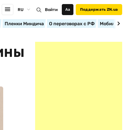
RU
Войти
Аа
Поддержать ZN.ua
Пленки Миндича
О переговорах с РФ
Мобилизация
АИНЫ