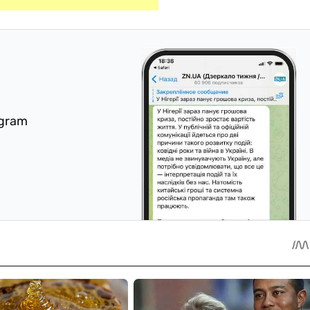
egram