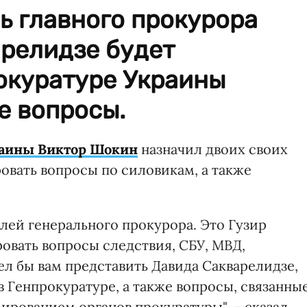
ь главного прокурора
арелидзе будет
окуратуре Украины
е вопросы.
раины Виктор Шокин
назначил двоих своих
овать вопросы по силовикам, а также
елей генерального прокурора. Это Гузир
овать вопросы следствия, СБУ, МВД,
л бы вам представить Давида Сакварелидзе,
в Генпрокуратуре, а также вопросы, связанны
ированием органов прокуратуры", – сказал