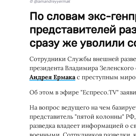
© @iamandreyyermak
По словам экс-генп
представителей раз
сразу же уволили с
Сотрудники Службы внешней разве
президента Владимира Зеленского
Андрея Ермака
с преступным миром
Об этом в эфире "Еспресо.TV" зая
На вопрос ведущего на чем базирует
представитель "пятой колонны" РФ,
разведка владеет информацией о с
военными. Сотрудников разведки, 