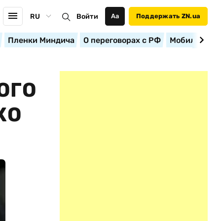
RU
Войти
Аа
Поддержать ZN.ua
Пленки Миндича
О переговорах с РФ
Мобилизация
ОГО
КО