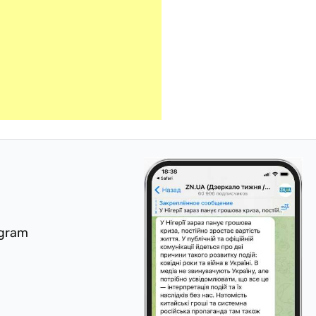
egram