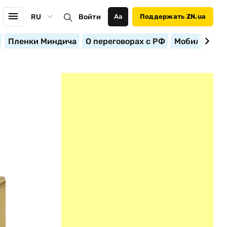
RU
Войти
Аа
Поддержать ZN.ua
Пленки Миндича
О переговорах с РФ
Мобилизация