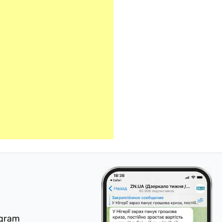
egram