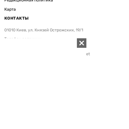
Редакционная политика
Карта
КОНТАКТЫ
01010 Киев, ул. Князей Острожских, 19/1
Телефон редакции:
+380 (44) 280-04-85
Электронная почта редакции:
zn94@ukr.net
Электронная почта службы новостей:
editor@zn.ua
СОЦСЕТИ
ПОДДЕРЖАТЬ ZN.UA
Поддержать независимую
журналистику!