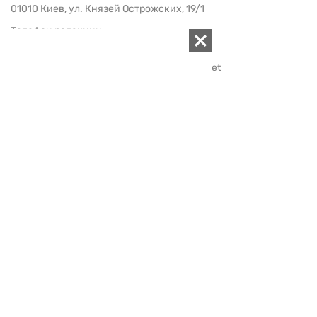
01010 Киев, ул. Князей Острожских, 19/1
Телефон редакции:
+380 (44) 280-04-85
Электронная почта редакции:
zn94@ukr.net
Электронная почта службы новостей:
editor@zn.ua
СОЦСЕТИ
ПОДДЕРЖАТЬ ZN.UA
Поддержать независимую
журналистику!
ЗЕРКАЛО НЕДЕЛИ
не подводим с 1994-го года
АРХИВ