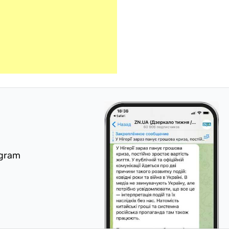
egram