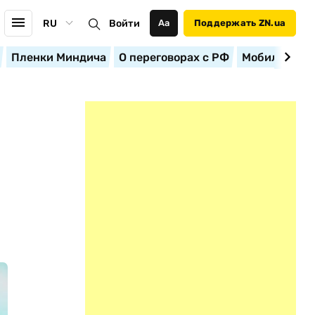
RU
Войти
Аа
Поддержать ZN.ua
Пленки Миндича
О переговорах с РФ
Мобилизация