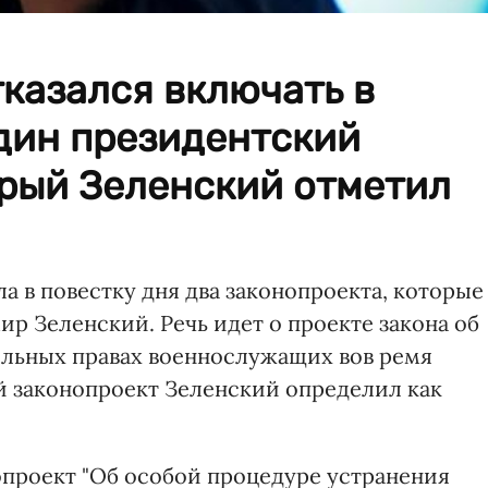
казался включать в
дин президентский
орый Зеленский отметил
а в повестку дня два законопроекта, которые
р Зеленский. Речь идет о проекте закона об
ельных правах военнослужащих вов ремя
й законопроект Зеленский определил как
опроект "Об особой процедуре устранения