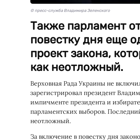
© пресс-служба Владимира Зеленского
Также парламент от
повестку дня еще о
проект закона, кот
как неотложный.
Верховная Рада Украины не включил
зарегистрировал президент Владими
импичменте президента и избират
парламентских выборов. Последни
неотложный.
За включение в повестку дня закон