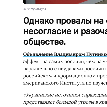
© Getty Images
Однако провалы на
несогласие и разоч
обществе.
Объявление Владимиром Путиным
эффект на самих россиян, чем на у
параллельно с неудачами россиян н
российском информационном прос
американского Института по изучени
«Украинские источники справедлив
представляет большой угрозы в кр