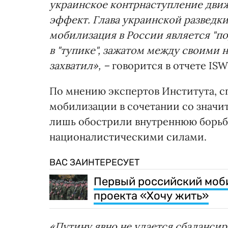
украинское контрнаступление движ
эффект. Глава украинской разведки
мобилизация в России является "п
в "тупике", зажатом между своими 
захватил», –
говорится в отчете ISW
По мнению экспертов Института, с
мобилизации в сочетании со знач
лишь обострили внутреннюю борь
националистическими силами.
ВАС ЗАИНТЕРЕСУЕТ
Первый российский моб
проекта «Хочу жить»
«Путину явно не удается сбаланси