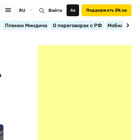
RU
Войти
Аа
Поддержать ZN.ua
Пленки Миндича
О переговорах с РФ
Мобилизация
А