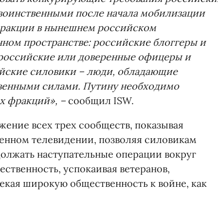
 воинственными после начала мобилизации
х фракции в нынешнем российском
ом пространстве: российские блоггеры и
российские или доверенные офицеры и
ийские силовики – люди, обладающие
твенными силами. Путину необходимо
х фракций», –
сообщил ISW.
жение всех трех сообществ, показывая
венном телевидении, позволяя силовикам
должать наступательные операции вокруг
ственность, успокаивая ветеранов,
екая широкую общественность к войне, как