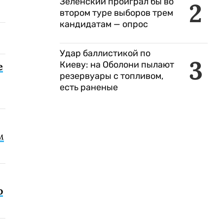
Зеленский проиграл бы во
2
втором туре выборов трем
кандидатам — опрос
Удар баллистикой по
3
Киеву: на Оболони пылают
е
резервуары с топливом,
есть раненые
м
о