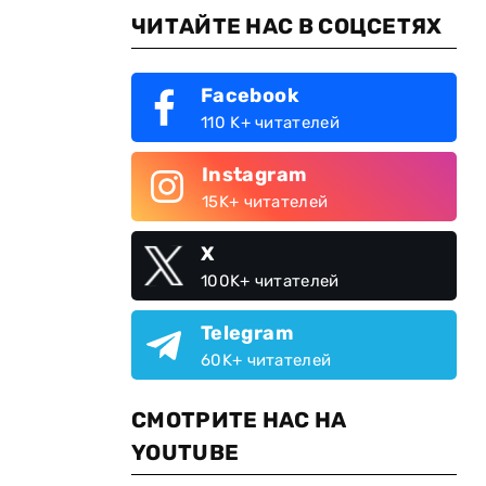
ЧИТАЙТЕ НАС В СОЦСЕТЯХ
Facebook
110 K+ читателей
Instagram
15K+ читателей
X
100K+ читателей
Telegram
60K+ читателей
СМОТРИТЕ НАС НА
YOUTUBE