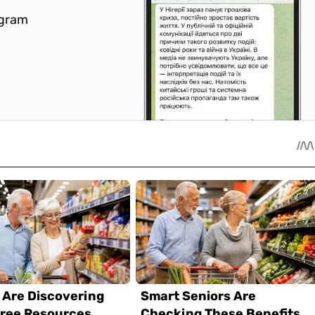
egram