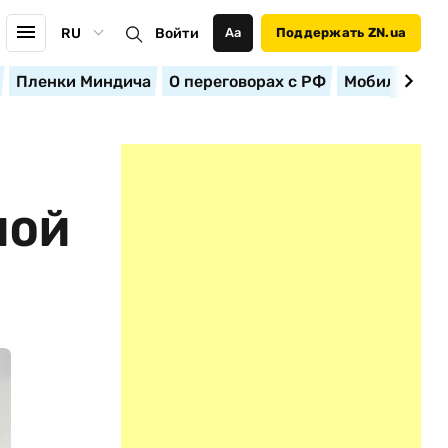
RU
Войти
Аа
Поддержать ZN.ua
Пленки Миндича
О переговорах с РФ
Мобилизация
МОЙ