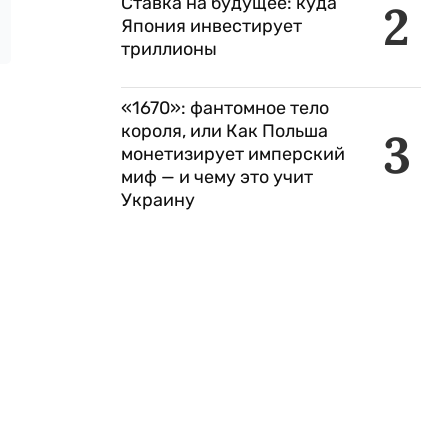
Ставка на будущее: куда
2
Япония инвестирует
триллионы
«1670»: фантомное тело
короля, или Как Польша
3
монетизирует имперский
миф — и чему это учит
Украину