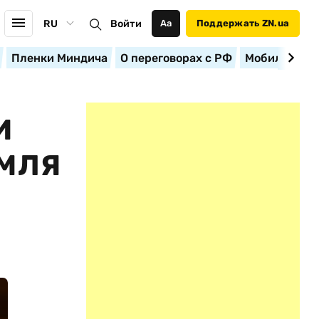
RU
Войти
Аа
Поддержать ZN.ua
Пленки Миндича
О переговорах с РФ
Мобилизация
И
ЕМЛЯ