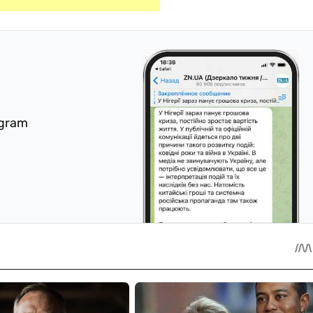
egram