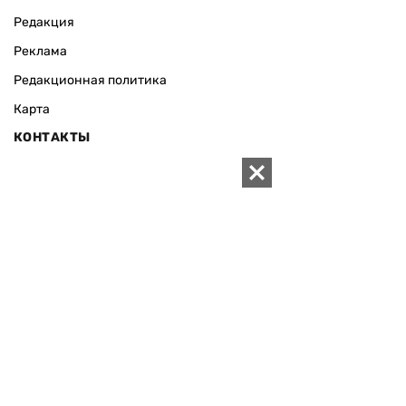
Редакция
Реклама
Редакционная политика
Карта
КОНТАКТЫ
01010 Киев, ул. Князей Острожских, 19/1
Телефон редакции:
+380 (44) 280-04-85
Электронная почта редакции:
zn94@ukr.net
Электронная почта службы новостей:
editor@zn.ua
СОЦСЕТИ
ПОДДЕРЖАТЬ ZN.UA