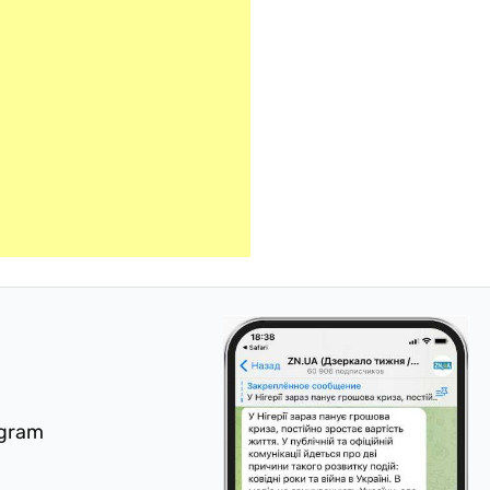
egram