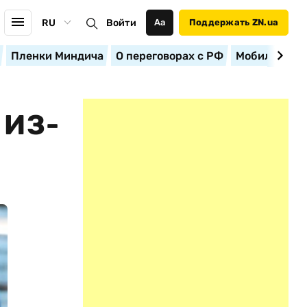
RU
Войти
Аа
Поддержать ZN.ua
Пленки Миндича
О переговорах с РФ
Мобилизация
 ИЗ-