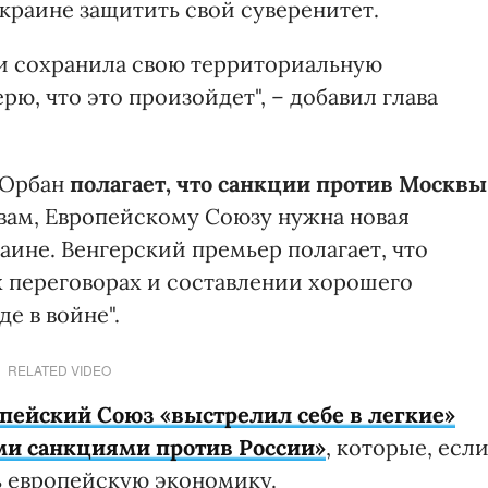
раине защитить свой суверенитет.
и сохранила свою территориальную
ерю, что это произойдет", – добавил глава
 Орбан
полагает, что санкции против Москвы
овам, Европейскому Cоюзу нужна новая
аине. Венгерский премьер полагает, что
 переговорах и составлении хорошего
е в войне".
RELATED VIDEO
пейский Союз «выстрелил себе в легкие»
и санкциями против России»
, которые, есл
ь европейскую экономику.