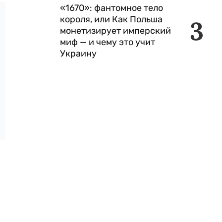
«1670»: фантомное тело
короля, или Как Польша
3
монетизирует имперский
миф — и чему это учит
Украину