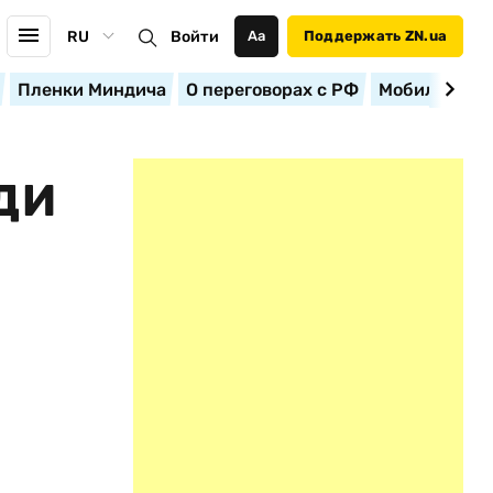
RU
Войти
Аа
Поддержать ZN.ua
Пленки Миндича
О переговорах с РФ
Мобилизация
ДИ