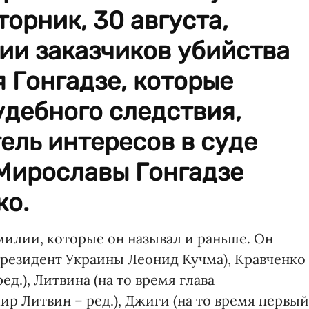
торник, 30 августа,
ии заказчиков убийства
 Гонгадзе, которые
удебного следствия,
ель интересов в суде
Мирославы Гонгадзе
ко.
амилии, которые он называл и раньше. Он
резидент Украины Леонид Кучма), Кравченко
д.), Литвина (на то время глава
р Литвин – ред.), Джиги (на то время первый