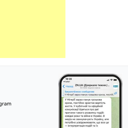
egram