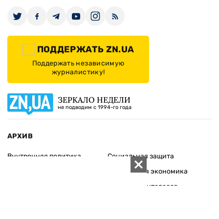
ПОДДЕРЖАТЬ ZN.UA
Поддержать независимую
журналистику!
ЗЕРКАЛО НЕДЕЛИ
не подводим с 1994-го года
АРХИВ
Внутренняя политика
Социальная защита
Международная политика
Зарубежная экономика
Макроуровень
Конфликт интересов
Энергорынок
Экономическая
безопасность
Приватизация