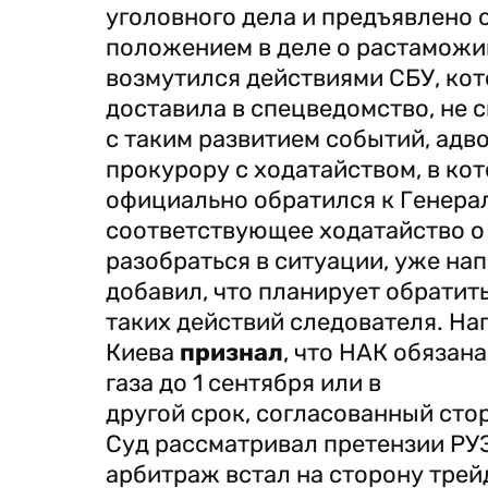
уголовного дела и предъявлено
положением в деле о растаможив
возмутился действиями СБУ, кот
доставила в спецведомство, не с
с таким развитием событий, адв
прокурору с ходатайством, в кот
официально обратился к Генера
соответствующее ходатайство о 
разобраться в ситуации, уже напр
добавил, что планирует обратит
таких действий следователя. Н
Киева
признал
, что НАК обязан
газа до 1 сентября или в
другой срок, согласованный сто
Суд рассматривал претензии РУЭ
арбитраж встал на сторону тре