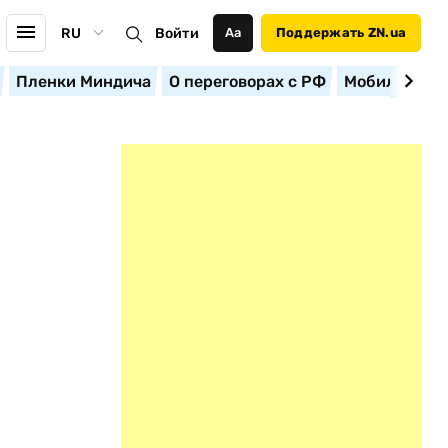
RU
Войти
Аа
Поддержать ZN.ua
Пленки Миндича
О переговорах с РФ
Мобилизация
О