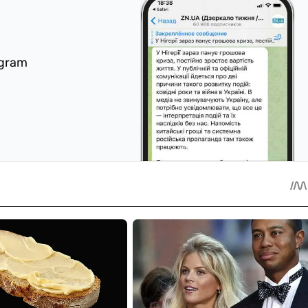
egram