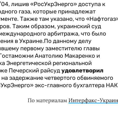
/04, лишив «РосУкрЭнерго» доступа к
одного газа, которые принадлежат
ументе. Также там указано, что «Нафтогаз
ов. Таким образом, украинский суд
международного арбитража, что было
ения в Украине.По данному делу
ывшему первому заместителю главы
е Гостаможни Анатолию Макаренко и
а Энергетической региональной
зже Печерский райсуд
удовлетворил
 на задержание четвертого обвиняемого
сУкрЭнерго» экс-главного бухгалтера НАК
По материалам
Интерфакс-Украин