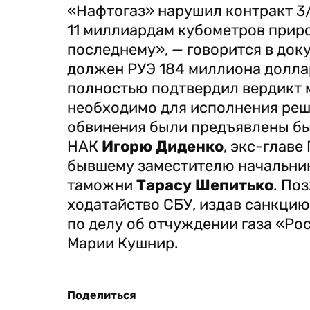
«Нафтогаз» нарушил контракт 3
11 миллиардам кубометров прир
последнему», — говорится в док
должен РУЭ 184 миллиона доллар
полностью подтвердил вердикт 
необходимо для исполнения реш
обвинения были предъявлены б
НАК
Игорю Диденко
, экс-глав
бывшему заместителю начальник
таможни
Тарасу Шепитько
. По
ходатайство СБУ, издав санкцию
по делу об отчуждении газа «Ро
Марии Кушнир.
Поделиться