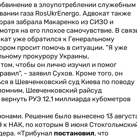
 обвинение в злоупотреблении служебным
ании газа RosUkrEnergo. Адвокат также
орая забрала Макаренко из СИЗО и
мотря на его плохое самочувствие. В связ
окат уже обратился к Генеральному
ором просит помочь в ситуации. "Я уже
льному прокурору Украины,
том, чтобы он лично изучил и помог
авил", - заявил Сухов. Кроме того, он
ься в Шевченковский суд Киева по поводу
апомним, Шевченковский райсуд
а вернуть РУЭ 12,1 миллиарда кубометров
ронами. Решение было вынесено 13 август
 к НАК, по которым 8 июня Стокгольмски
йдера. «Трибунал
постановил
, что