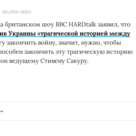
RELATED VIDEO
а британском шоу BBC HARDtalk заявил, что
тив Украины «трагической историей между
огу закончить войну, значит, нужно, чтобы
пособен закончить эту трагическую историю
 он ведущему Стивену Сакуру.