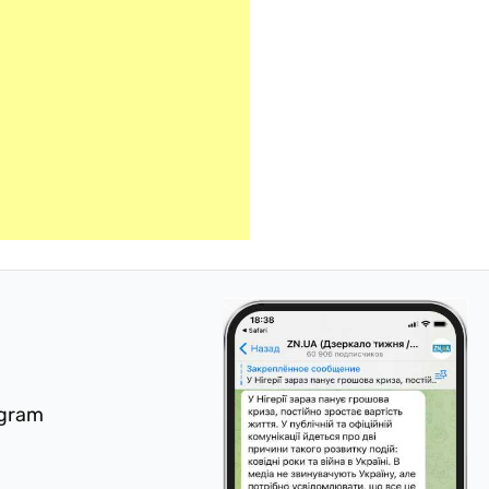
egram