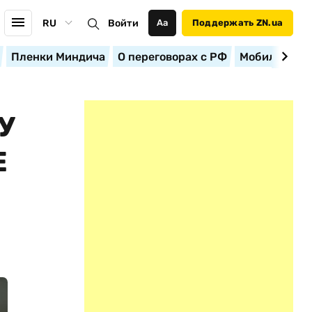
RU
Войти
Аа
Поддержать ZN.ua
Пленки Миндича
О переговорах с РФ
Мобилизация
У
Е