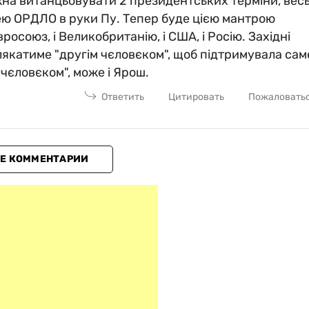
жна витанцьовувати 2 президентських терміни, вес
ею ОРДЛО в руки Пу. Тепер буде цією мантрою
вросоюз, і Великобританію, і США, і Росію. Західні
 лякатиме "другім чєловєком", щоб підтримувала сам
 чєловєком", може і Ярош.
Ответить
Цитировать
Пожаловать
Е КОММЕНТАРИИ