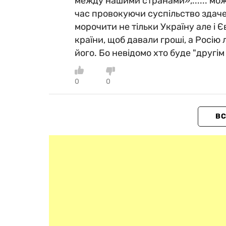
между нашими странами»,...... мо
час провокуючи суспільство здач
морочити не тільки Україну але і Є
країни, щоб давали гроші, а Росію
його. Бо невідомо хто буде "другім
0
0
ВС