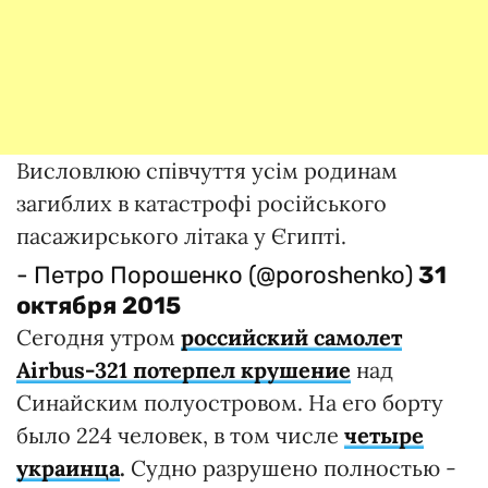
Висловлюю співчуття усім родинам
загиблих в катастрофі російського
пасажирського літака у Єгипті.
- Петро Порошенко (@poroshenko)
31
октября 2015
Сегодня утром
российский самолет
Аirbus-321 потерпел крушение
над
Синайским полуостровом. На его борту
было 224 человек, в том числе
четыре
украинца
.
Судно разрушено полностью -