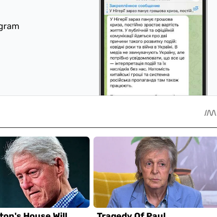
egram