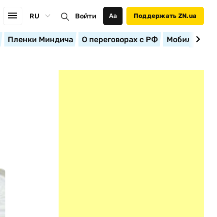
RU
Войти
Аа
Поддержать ZN.ua
Пленки Миндича
О переговорах с РФ
Мобилизация