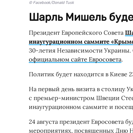
© Facebook/Donald Tusk
Шарль Мишель будет
Президент Европейского Совета
Ша
инаугурационном саммите «Крым
30-летия Независимости Украины.
официальном сайте Евросовета
.
Политик будет находится в Киеве 23
На первый день визита в столицу 
с премьер-министром Швеции Стеф
инаугурационном саммите и посе
24 августа президент Евросовета б
мероприятиях, посвященных Дню Н