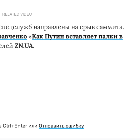
RELATED VIDEO
спецслужб направлены на срыв саммита.
равченко
«
Как Путин вставляет палки в
телей
ZN.UA
.
 Ctrl+Enter или
Отправить ошибку