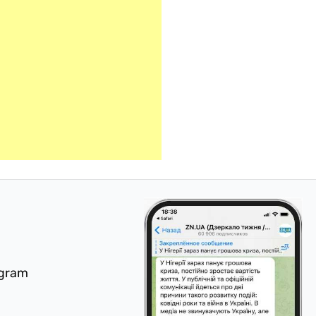
egram