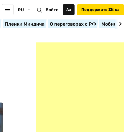
RU
Войти
Аа
Поддержать ZN.ua
Пленки Миндича
О переговорах с РФ
Мобилизация