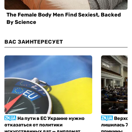
ВАС ЗАИНТЕРЕСУЕТ
На пути в ЕС Украине нужно
Верхов
отказаться от политики
лишилась 71 
искусственных дат — дипломат
причины