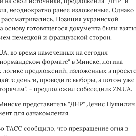
й на свои источники, предложения "ДНР" и
ля, неоднократно ранее изложенные. Однако
е рассматривались. Позиция украинской
за основу готовящегося документа были взяты
тием немецкой и французской сторон.
UA, во время намеченных на сегодня
"нормандском формате" в Минске, логика
к логике предложений, изложенных в проект
дайте деньги, проведите выборы, а потом уже
 горячим", - предположил собеседник ZN.UA.
в Минске представитель "ДНР" Денис Пушилин
мент для ознакомления.
о ТАСС сообщило, что прекращение огня в