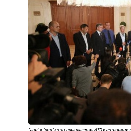
"днр" и "лнр" хотят прекращения АТО и автономии