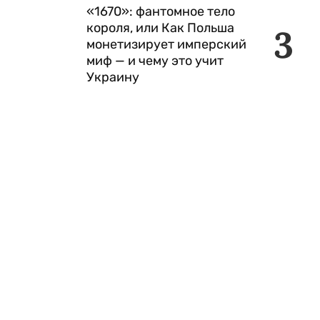
«1670»: фантомное тело
короля, или Как Польша
3
монетизирует имперский
миф — и чему это учит
Украину