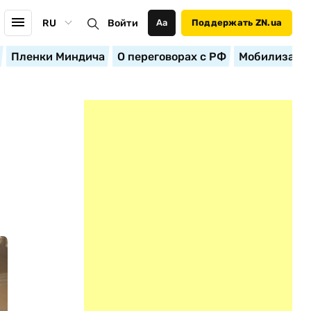
RU
Войти
Аа
Поддержать ZN.ua
Пленки Миндича
О переговорах с РФ
Мобилизация