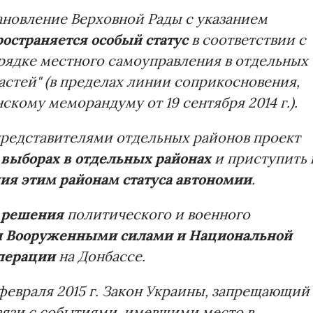
становление Верховной Рады с указанием
ространяется особый статус
в соответствии с
рядке местного самоуправления в отдельных
астей" (в пределах линии соприкосновения,
кому меморандуму от 19 сентября 2014 г.).
с представителями отдельных районов проект
выборах в отдельных районах
и приступить 
ия этим районам статуса автономии
.
 решения
политического и военного
и Вооруженными силами и Национальной
перации
на Донбассе.
 февраля 2015 г. Закон Украины, запрещающий
связи с событиями, имевшими место в