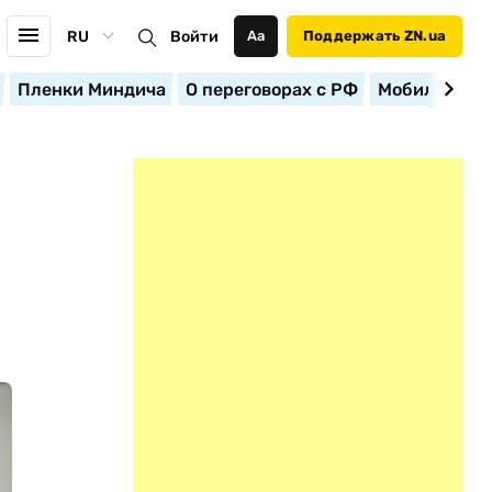
RU
Войти
Аа
Поддержать ZN.ua
Пленки Миндича
О переговорах с РФ
Мобилизация