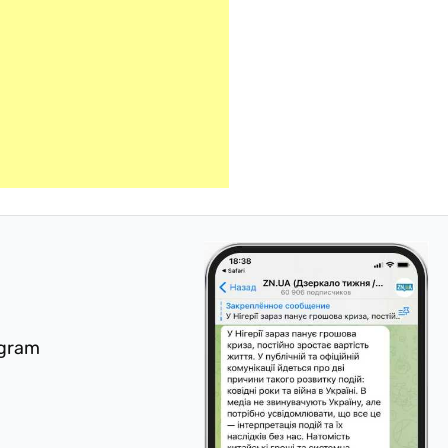
egram