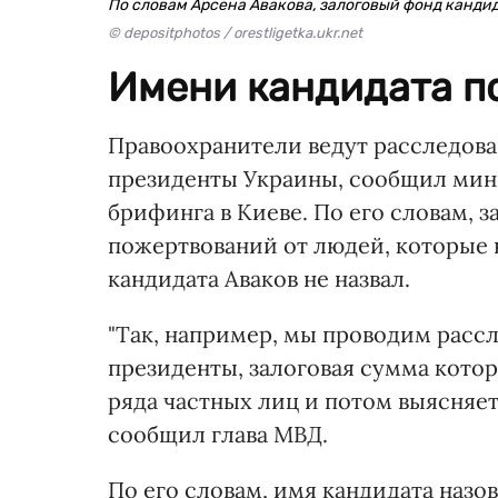
По словам Арсена Авакова, залоговый фонд канди
© depositphotos / orestligetka.ukr.net
Имени кандидата по
Правоохранители ведут расследова
президенты Украины, сообщил мини
брифинга в Киеве. По его словам, з
пожертвований от людей, которые н
кандидата Аваков не назвал.
"Так, например, мы проводим рассл
президенты, залоговая сумма кото
ряда частных лиц и потом выясняетс
сообщил глава МВД.
По его словам, имя кандидата назов