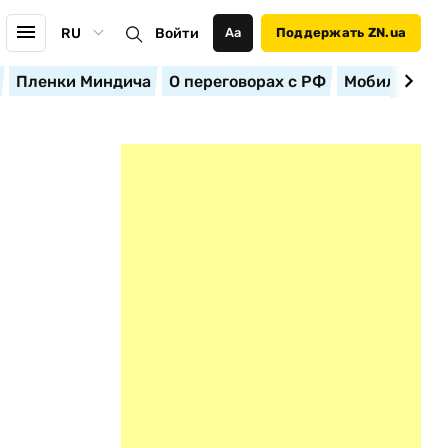
RU
Войти
Аа
Поддержать ZN.ua
Пленки Миндича
О переговорах с РФ
Мобилизация