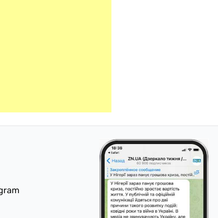
egram