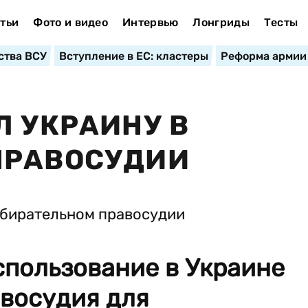
тьи
Фото и видео
Интервью
Лонгриды
Тесты
ства ВСУ
Вступление в ЕС: кластеры
Реформа армии
Л УКРАИНУ В
ПРАВОСУДИИ
спользование в Украине
авосудия для