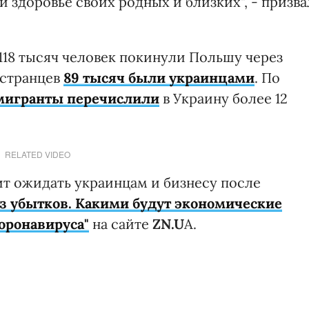
и здоровье своих родных и близких", - призва
 118 тысяч человек покинули Польшу через
остранцев
89 тысяч были украинцами
. По
мигранты
перечислили
в Украину более 12
RELATED VIDEO
ит ожидать украинцам и бизнесу после
з убытков. Какими будут экономические
оронавируса"
на сайте
ZN.U
A.