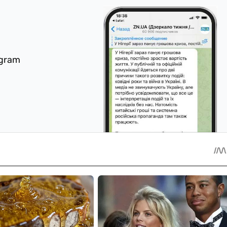
egram