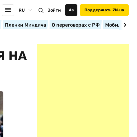
RU
Войти
Аа
Поддержать ZN.ua
Пленки Миндича
О переговорах с РФ
Мобилизация
Я НА