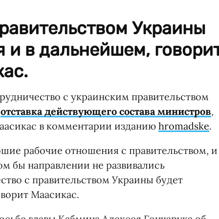
правительством Украины
 и в дальнейшем, говори
ас.
рудничество с украинским правительством
и
отставка действующего состава министров
,
Маасикас в комментарии изданию
hromadske
.
орошие рабочие отношения с правительством, и
ом бы направлении не развивались
ство с правительством Украины будет
оворит Маасикас.
осьбе главы Кабмина Алексея Гончарука об