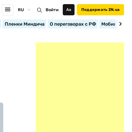
RU
Войти
Аа
Поддержать ZN.ua
Пленки Миндича
О переговорах с РФ
Мобилизация