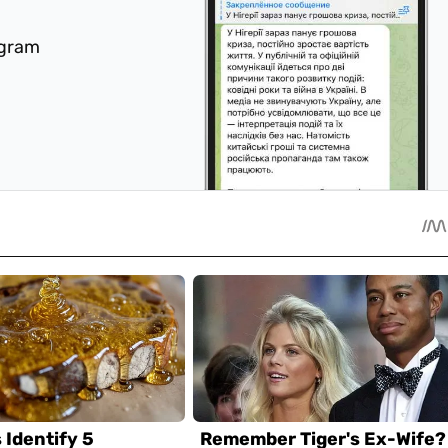
egram