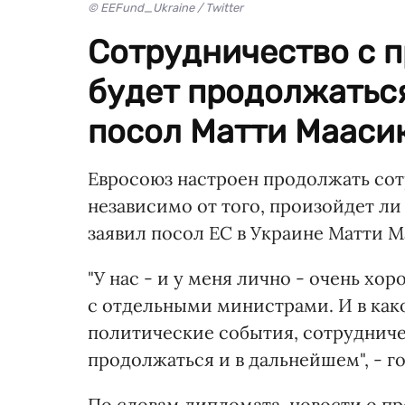
© EEFund_Ukraine / Twitter
Сотрудничество с 
будет продолжаться
посол Матти Маасик
Евросоюз настроен продолжать сот
независимо от того, произойдет л
заявил посол ЕС в Украине Матти 
"У нас - и у меня лично - очень х
с отдельными министрами. И в как
политические события, сотрудниче
продолжаться и в дальнейшем", - г
По словам дипломата, новости о пр