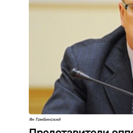
Ян Томбинский
Представители опп