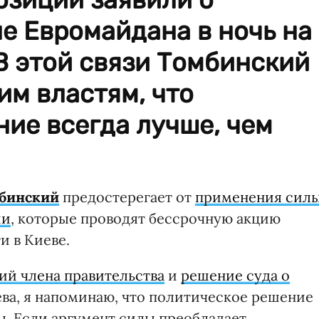
е Евромайдана в ночь на
 В этой связи Томбинский
м властям, что
ие всегда лучше, чем
бинский
предостерегает от
применения сил
ии
, которые проводят бессрочную акцию
и в Киеве.
й члена правительства
и
решение суда о
ева, я напоминаю, что политическое решение
. Если аргумент силы преобладает,