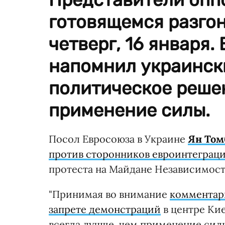
готовящемся разгон
четверг, 16 января.
напомнил украински
политическое решен
применение силы.
Посол Евросоюза в Украине
Ян Том
против сторонников евроинтеграц
протеста на Майдане Независимост
"Принимая во внимание
комментари
запрете демонстраций
в центре Ки
всегда лучше, чем применение силы