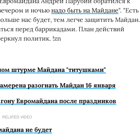
т Евромайдана Андрей Парубий обратился к
 вечером и ночью
надо быть на Майдане
". "Есть
ольше нас будет, тем легче защитить Майдан.
аться перед баррикадами. План действий
еркнул политик. !zn
ном штурме Майдана "титушками"
намерена разогнать Майдан 16 января
згону Евромайдана после праздников
RELATED VIDEO
майдана не будет