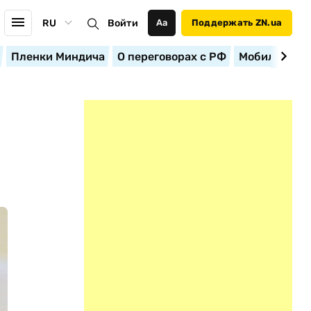
RU
Войти
Аа
Поддержать ZN.ua
Пленки Миндича
О переговорах с РФ
Мобилизация