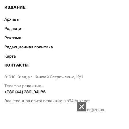
КОНТАКТЫ
01010 Киев, ул. Князей Острожских, 19/1
Телефон редакции:
+380 (44) 280-04-85
Электронная почта редакции:
zn94@ukr.net
Электронная почта службы новостей:
editor@zn.ua
СОЦСЕТИ
ПОДДЕРЖАТЬ ZN.UA
Поддержать независимую
журналистику!
ЗЕРКАЛО НЕДЕЛИ
не подводим с 1994-го года