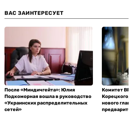
После «Миндичгейта»: Юлия
Комитет ВР 
Подкоморная вошла в руководство
Корецкого, 
«Украинских распределительных
нового глав
сетей»
предварите
ИЗДАНИЕ
Архивы
Редакция
Реклама
Редакционная политика
Карта