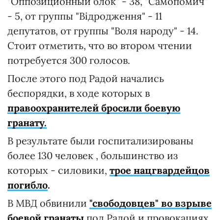
"Оппозиционный блок" - 38, "Самопомич"
- 5, от группы "Відродження" - 11
депутатов, от группы "Воля народу" - 14.
Стоит отметить, что во втором чтении
потребуется 300 голосов.
После этого под Радой начались
беспорядки, в ходе которых в
правоохранителей бросили боевую
гранату.
В результате были госпитализированы
более 130 человек , большинство из
которых - силовики,
трое нацгвардейцов
погибло
.
В МВД обвинили
"свободовцев" во взрыве
боевой гранаты
под Радой и провокациях.