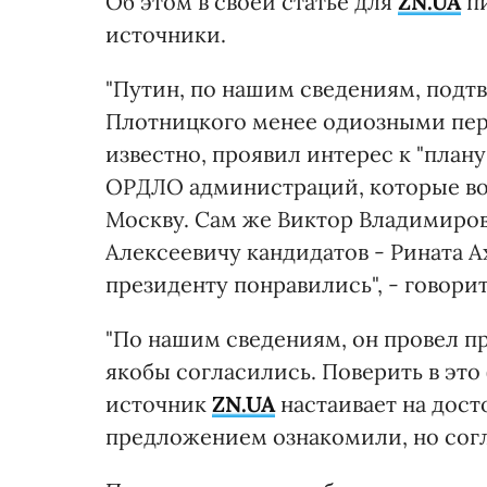
Об этом в своей статье для
ZN.UA
пи
источники.
"Путин, по нашим сведениям, подтв
Плотницкого менее одиозными пер
известно, проявил интерес к "план
ОРДЛО администраций, которые во
Москву. Сам же Виктор Владимирови
Алексеевичу кандидатов - Рината 
президенту понравились", - говорит
"По нашим сведениям, он провел п
якобы согласились. Поверить в это 
источник
ZN.UA
настаивает на дост
предложением ознакомили, но согл