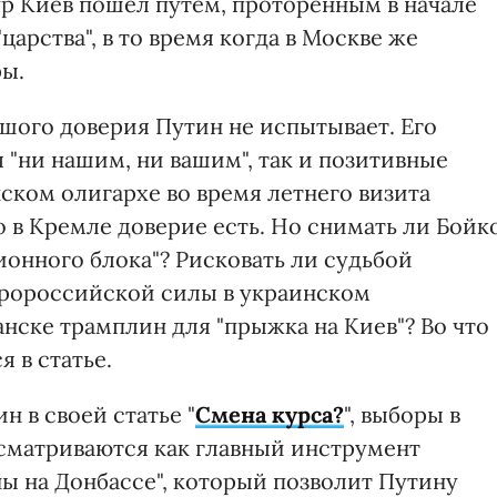
ур Киев пошел путем, проторенным в начале
"царства", в то время когда в Москве же
ры.
ьшого доверия Путин не испытывает. Его
 "ни нашим, ни вашим", так и позитивные
ском олигархе во время летнего визита
о в Кремле доверие есть. Но снимать ли Бойк
онного блока"? Рисковать ли судьбой
пророссийской силы в украинском
анске трамплин для "прыжка на Киев"? Во что
я в статье.
н в своей статье "
Смена курса?
", выборы в
сматриваются как главный инструмент
ы на Донбассе", который позволит Путину