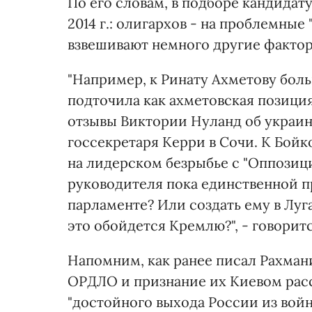
По его словам, в подборе кандидат
2014 г.: олигархов - на проблемные 
взвешивают немного другие факто
"Например, к Ринату Ахметову бол
подточила как ахметовская позиция
отзывы Виктории Нуланд об украин
госсекретаря Керри в Сочи. К Бойк
на лидерском безрыбье с "Оппозици
руководителя пока единственной 
парламенте? Или создать ему в Луг
это обойдется Кремлю?", - говоритс
Напомним, как ранее писал Рахмани
ОРДЛО и признание их Киевом рас
"достойного выхода России из войн