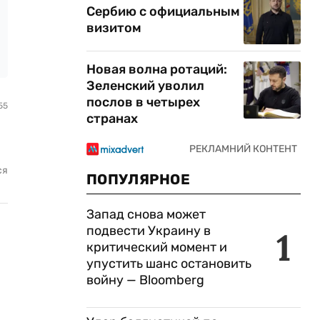
Сербию с официальным
визитом
Новая волна ротаций:
Зеленский уволил
послов в четырех
55
странах
ся
ПОПУЛЯРНОЕ
Запад снова может
подвести Украину в
1
критический момент и
упустить шанс остановить
войну — Bloomberg