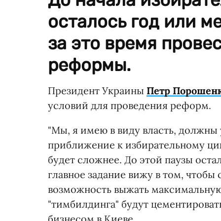
осталось год или м
за это время прове
реформы.
Президент Украины
Петр Порошен
условий для проведения реформ.
"Мы, я имею в виду власть, должны
приближение к избирательному цик
будет сложнее. До этой паузы остал
главное задание вижу в том, чтобы
возможность выжать максимальную
"тимбилдинга" будут цементировать
бизнесом в Киеве.