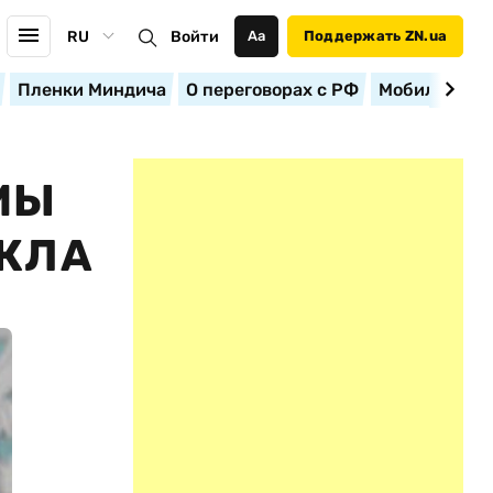
RU
Войти
Аа
Поддержать ZN.ua
Пленки Миндича
О переговорах с РФ
Мобилизация
МЫ
ИКЛА