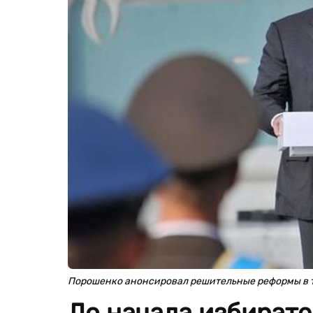
Порошенко анонсировал решительные реформы в 
До начала избирате