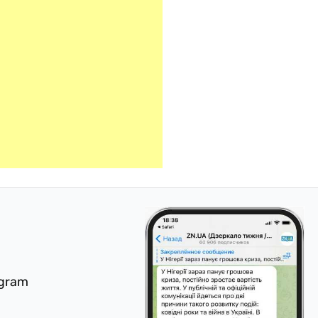
egram