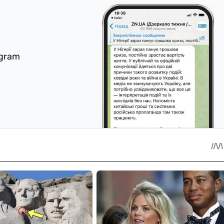
egram