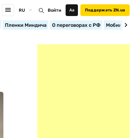
RU
Войти
Аа
Поддержать ZN.ua
Пленки Миндича
О переговорах с РФ
Мобилизация