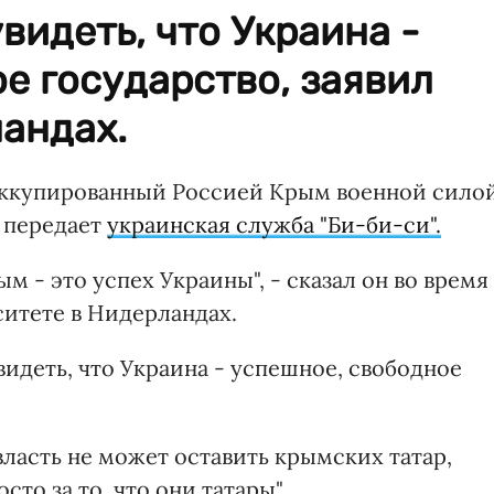
идеть, что Украина -
е государство, заявил
андах.
оккупированный Россией Крым военной силой
передает
украинская служба "Би-би-си".
 - это успех Украины", - сказал он во время
итете в Нидерландах.
идеть, что Украина - успешное, свободное
власть не может оставить крымских татар,
то за то, что они татары".