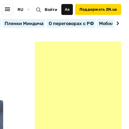
RU
Войти
Аа
Поддержать ZN.ua
Пленки Миндича
О переговорах с РФ
Мобилизация