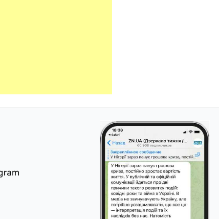
egram