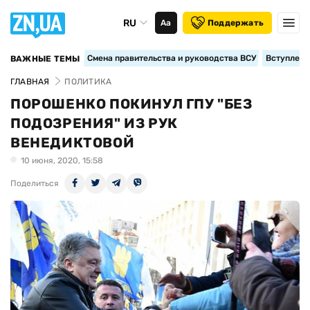
RU
Аа
Поддержать
Смена правительства и руководства ВСУ
Вступление
ВАЖНЫЕ ТЕМЫ
ГЛАВНАЯ
ПОЛИТИКА
ПОРОШЕНКО ПОКИНУЛ ГПУ "БЕЗ
ПОДОЗРЕНИЯ" ИЗ РУК
ВЕНЕДИКТОВОЙ
10 июня, 2020, 15:58
Поделиться