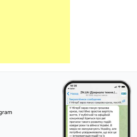
egram