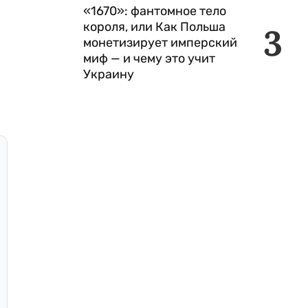
«1670»: фантомное тело
короля, или Как Польша
3
монетизирует имперский
миф — и чему это учит
Украину