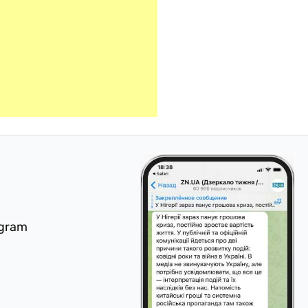
egram