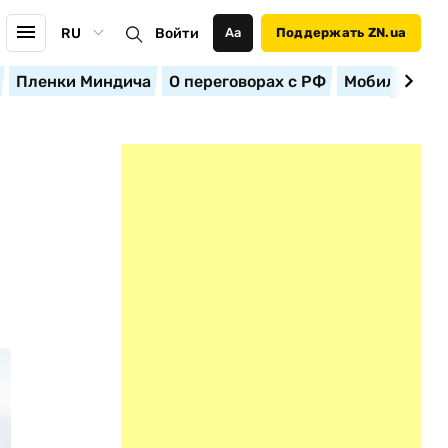
RU
Войти
Аа
Поддержать ZN.ua
Пленки Миндича
О переговорах с РФ
Мобилизация