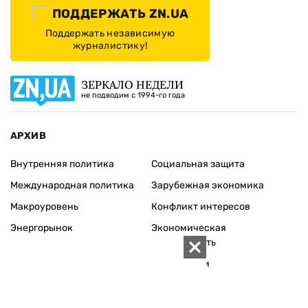
ПОДДЕРЖАТЬ ZN.UA
Поддержать независимую
журналистику!
ЗЕРКАЛО НЕДЕЛИ
не подводим с 1994-го года
АРХИВ
Внутренняя политика
Социальная защита
Международная политика
Зарубежная экономика
Макроуровень
Конфликт интересов
Энергорынок
Экономическая
безопасность
Приватизация
Персоналии
Экономика регионов
Социум
Наука
История