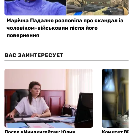
ВАС ЗАИНТЕРЕСУЕТ
После «Миндичгейта»: Юлия
Комитет ВР 