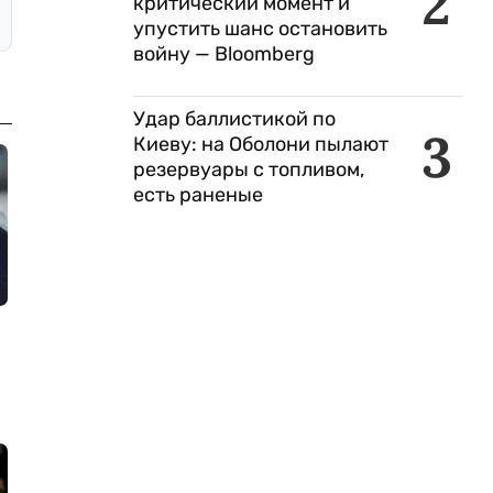
2
критический момент и
упустить шанс остановить
войну — Bloomberg
Удар баллистикой по
3
Киеву: на Оболони пылают
резервуары с топливом,
есть раненые