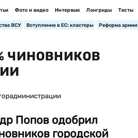
тьи
Фото и видео
Интервью
Лонгриды
Тесты
ства ВСУ
Вступление в ЕС: кластеры
Реформа армии
% ЧИНОВНИКОВ
ЦИИ
ндр Попов одобрил
новников городской