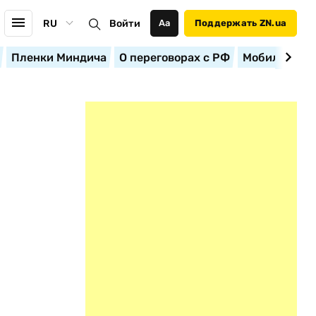
RU
Войти
Аа
Поддержать ZN.ua
Пленки Миндича
О переговорах с РФ
Мобилизация