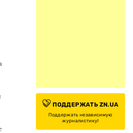
а
,
я
ПОДДЕРЖАТЬ ZN.UA
Поддержать независимую
журналистику!
е