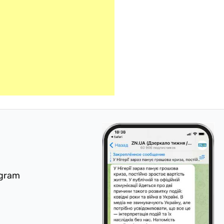
egram