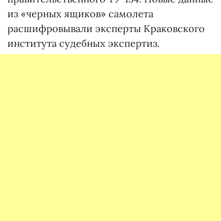
из «черных ящиков» самолета
расшифровывали эксперты Краковского
института судебных экспертиз.