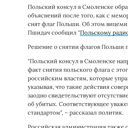
Польский консул в Смоленске обра
объяснений после того, как с мем
снят флаг Польши. Об этом вицем
Пшидач сообщил "
Польскому ради
Решение о снятии флагов Польши 
"Польский консул в Смоленске нап
факт снятия польского флага с это
российским властям, которые упра
указывая, что такие действия сов
заодно свидетельствуют отсутстви
об убитых. Соответствующее уваж
стандартом", – рассказал политик.
Российская администрация также 