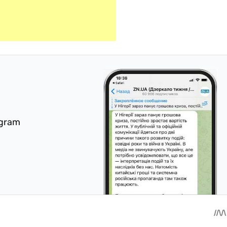
egram