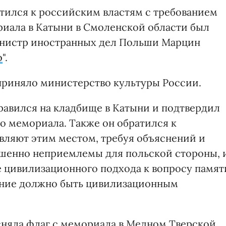
тился к российским властям с требованием
ориала в Катыни в Смоленской области был
инистр иностранных дел Польши Марцин
о
".
приняло министерство культуры России.
равился на кладбище в Катыни и подтвердил
го мемориала. Также он обратился к
вляют этим местом, требуя объяснений и
ершенно неприемлемы для польской стороны, 
е цивилизационного подхода к вопросу памят
ение должно быть цивилизационным
сняла флаг с мемориала в Медном Тверской