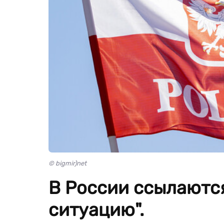
© bigmir)net
В России ссылаютс
ситуацию".