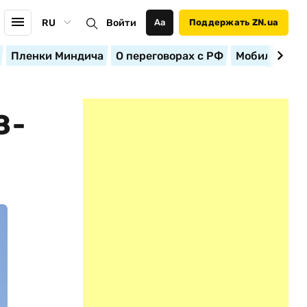
RU
Войти
Аа
Поддержать ZN.ua
Пленки Миндича
О переговорах с РФ
Мобилизация
З-