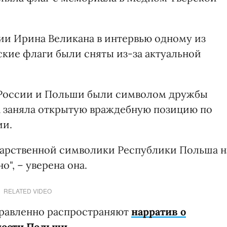
ии Ирина Великана в интервью одному из
ские флаги были сняты из-за актуальной
и России и Польши были символом дружбы
 заняла открытую враждебную позицию по
ии.
дарственной символики Республики Польша н
", – уверена она.
RELATED VIDEO
правленно распространяют
нарратив о
ности Польши
.